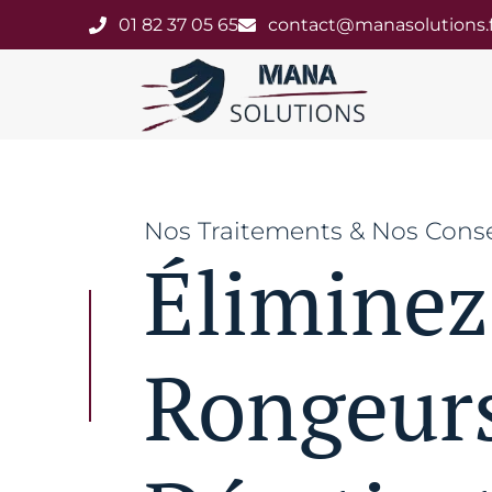
01 82 37 05 65
contact@manasolutions.f
Nos Traitements & Nos Conse
Éliminez
Rongeurs