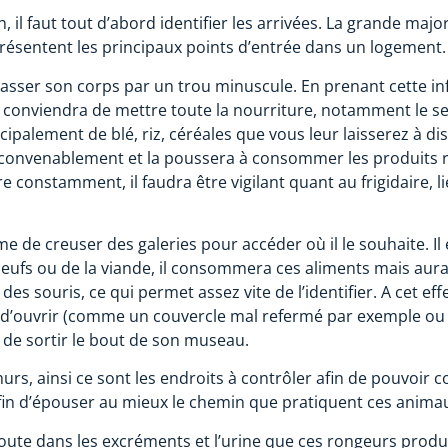
 il faut tout d’abord identifier les arrivées. La grande maj
eprésentent les principaux points d’entrée dans un logement
 passer son corps par un trou minuscule. En prenant cette in
 il conviendra de mettre toute la nourriture, notamment le s
incipalement de blé, riz, céréales que vous leur laisserez à 
convenablement et la poussera à consommer les produits rod
e constamment, il faudra être vigilant quant au frigidaire, l
me de creuser des galeries pour accéder où il le souhaite. I
oeufs ou de la viande, il consommera ces aliments mais aura 
des souris, ce qui permet assez vite de l’identifier. A cet e
sé d’ouvrir (comme un couvercle mal refermé par exemple ou
t de sortir le bout de son museau.
rs, ainsi ce sont les endroits à contrôler afin de pouvoir 
afin d’épouser au mieux le chemin que pratiquent ces anima
oute dans les excréments et l’urine que ces rongeurs produise