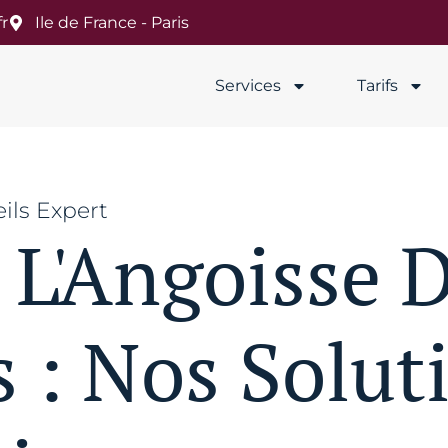
r
Ile de France - Paris
Services
Tarifs
ils Expert
 L'Angoisse 
 : Nos Solut